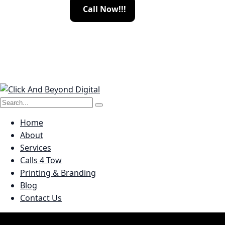
C
a
l
l
N
o
w
!
!
!
Home
About
Services
Calls 4 Tow
Printing & Branding
Blog
Contact Us