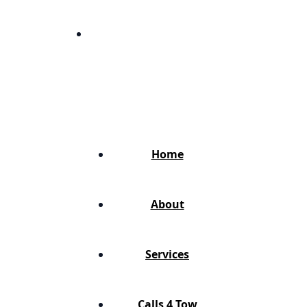
Turn every marketing dollar into
more calls, clients, and revenue.
Home
About
Services
Calls 4 Tow