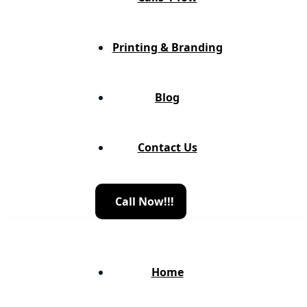
Printing & Branding
Blog
Contact Us
C
a
l
l
N
o
w
!
!
!
Home