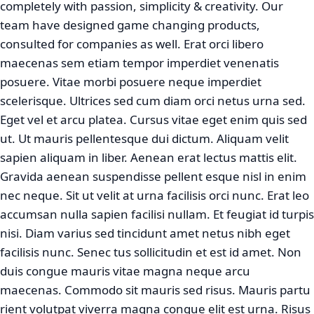
completely with passion, simplicity & creativity. Our
team have designed game changing products,
consulted for companies as well. Erat orci libero
maecenas sem etiam tempor imperdiet venenatis
posuere. Vitae morbi posuere neque imperdiet
scelerisque. Ultrices sed cum diam orci netus urna sed.
Eget vel et arcu platea. Cursus vitae eget enim quis sed
ut. Ut mauris pellentesque dui dictum. Aliquam velit
sapien aliquam in liber. Aenean erat lectus mattis elit.
Gravida aenean suspendisse pellent esque nisl in enim
nec neque. Sit ut velit at urna facilisis orci nunc. Erat leo
accumsan nulla sapien facilisi nullam. Et feugiat id turpis
nisi. Diam varius sed tincidunt amet netus nibh eget
facilisis nunc. Senec tus sollicitudin et est id amet. Non
duis congue mauris vitae magna neque arcu
maecenas. Commodo sit mauris sed risus. Mauris partu
rient volutpat viverra magna congue elit est urna. Risus