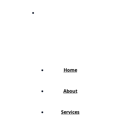
Turn every marketing dollar
into more calls,
clients, and revenue.
Home
About
Services