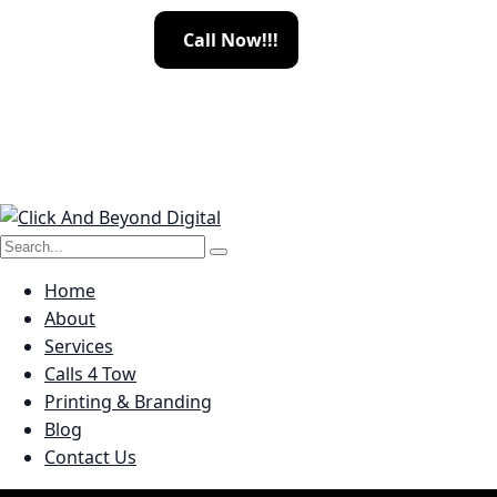
C
a
l
l
N
o
w
!
!
!
Home
About
Services
Calls 4 Tow
Printing & Branding
Blog
Contact Us