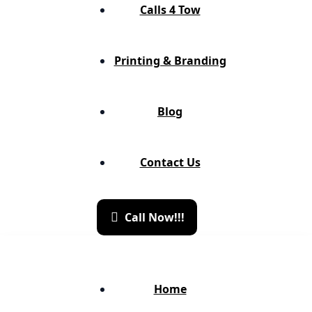
Calls 4 Tow
Printing & Branding
Blog
Contact Us
C
a
l
l
N
o
w
!
!
!
Home