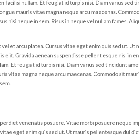
n facilisi nullam. Et feugiat id turpis nisi. Diam varius sed 
s congue mauris vitae magna neque arcu maecenas. Commodo 
sus nisi neque in sem. Risus in neque vel nullam fames. Aliq
 vel et arcu platea. Cursus vitae eget enim quis sed ut. Ut 
s elit. Gravida aenean suspendisse pellent esque nisl in enim
lam. Et feugiat id turpis nisi. Diam varius sed tincidunt ame
auris vitae magna neque arcu maecenas. Commodo sit mauris 
 sem.
perdiet venenatis posuere. Vitae morbi posuere neque impe
vitae eget enim quis sed ut. Ut mauris pellentesque dui dict