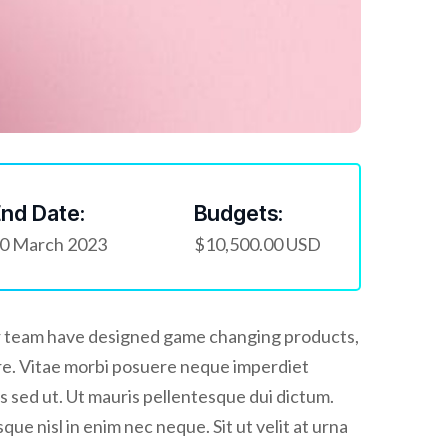
nd Date:
Budgets:
0 March 2023
$10,500.00 USD
Our team have designed game changing products,
re. Vitae morbi posuere neque imperdiet
is sed ut. Ut mauris pellentesque dui dictum.
ue nisl in enim nec neque. Sit ut velit at urna