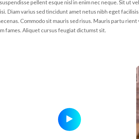
uspendisse pellent esque nisl in enim nec neque. Sit ut veli
 nisi. Diam varius sed tincidunt amet netus nibh eget facilisi
cenas. Commodo sit mauris sed risus. Mauris partu rient v
am fames. Aliquet cursus feugiat dictumst sit.