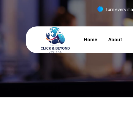
Turn every mar
Home
About