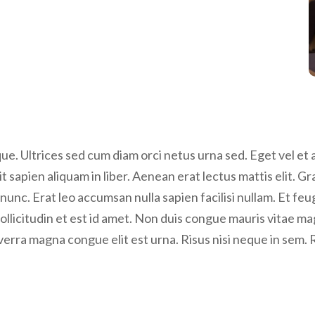
. Ultrices sed cum diam orci netus urna sed. Eget vel et a
t sapien aliquam in liber. Aenean erat lectus mattis elit. G
i nunc. Erat leo accumsan nulla sapien facilisi nullam. Et feu
 sollicitudin et est id amet. Non duis congue mauris vita
iverra magna congue elit est urna. Risus nisi neque in sem. 